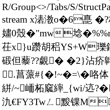
R/Group<>/Tabs/S/StructPa
stream x湱漖o�6嗭 
嫿0殼�"mw埝�%%rF
茌x}u躜胡稆YS+W
碫但藜??覷� �2}沾疥翺
.菖蒎#{�!~�=\�咯
絣/~峏柘窳繂_{wi/迒?�
氿€FY3Twㄥ黢锞M