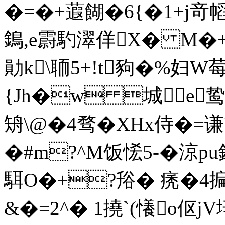
�=�+蕸餬�6{�1+j竒幍
鵭,e霨馰濢佯X� M�+`笜
勛k\聏5+!t豞�%妇W
{Jh�w 城e
矪\@�4骛�XHx侍�=
�#m?^M饭恡5-�涼pu
駬O�+?谸� 痜�4揙
&�=2^� 1撓`(懩o伛jV