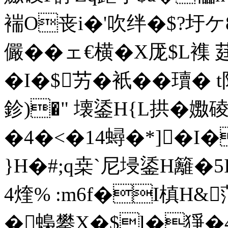
褍O丧i�'吹绊�$?圩ケ8
儼��ェ€横�X厐$L襍 
�  I�$艻�衹��瓄
鉁)�" 壊鋈H{L拱�嫐碐F
�4�<�14蟳�*]�
}H�#;q桒`尼埐鋈H籬�5
4煃% :m6f�I槙H&萡�
�蟂攀X�$l�猙�