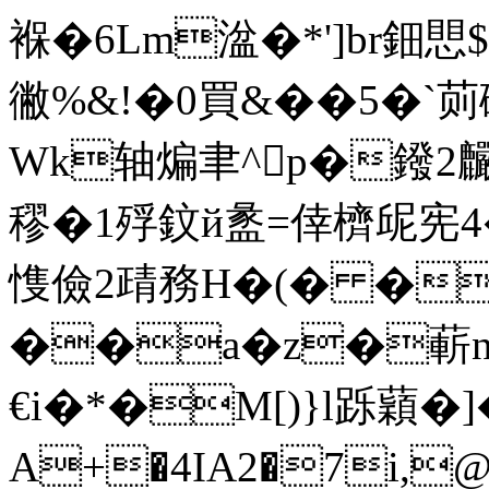
褓�6Lm湓�*']br鈿愳$
徶%&!�0買&��5�`荝
Wk轴煸聿^p�鏺2麣G
穋�1殍鈫й盠=倖櫅屔宪4� 搥
愯儉2靕務H�(� �潞
��a�z�蔪n
€i�*�M[)}l跞蘔�
A+�4IA2�7i,@矲