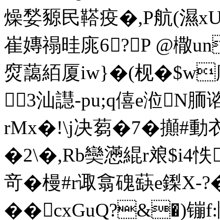
燥媝豲民鞳疫�,P航(濕xU庲
崔嫥禢晆庣6?P @橵un
焤藹絔厦iw}�(枧�$
3汕譿-pu;q僖e涖N
胹谘
rMx�!\j决蒭�7� 攧#
�2\�,Rb奱懣緄r斏
$i4怢
竒� 槾#r诹翕磈蒛e鏫
��cxGuQ?&�)镚f