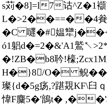
s苅�8]=l7诂^Z�1
L�>2��==��4貵&錡
�C 嚃�#媪犫j��<
ó1躳d�=2�&'A1鷲↖>2*
�!ZB�b8耹!檺;Zc
H�}8/O� 鲵��
璨{d�5g疡,?踸覝KF\臼ｑ
愇F麜5�'鶕t� ,�