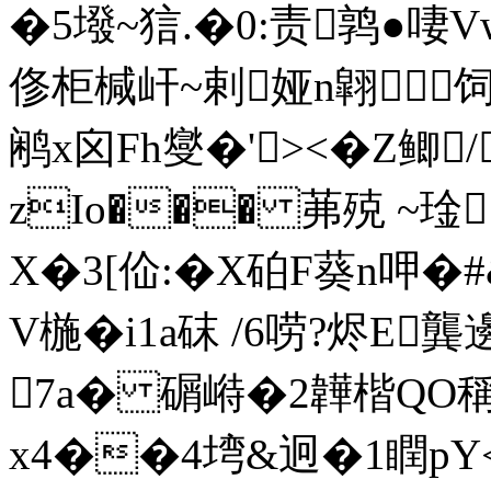
�5墢~狺.�0:责鹑●啛
俢柜椷屽~剌娅n翶饲
鹇x囟Fh燮�'><�Z鲫
zIo��� 茀殑 ~琻
Х�3[佡:�X砶F葵n呷
V椸�i1a砞 /6唠? 烬E
7a� 碿崻�2韡楷QO
x4��4塆&迥�1瞤pY<2