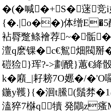
�(�喊�+S�蒾竞i
{�.|o��)体缯E�
袩脣蹩鲦襘荐~�骺�
澶q麽锞�c€鴽畑閥掰�
磑猃}珲?->劃醗}蕙€
k�廭_|耔耪7O嬺�/�
鍦y韄}{�洄t鰧(鬚棼
溘猝7椕q犢 発鷳z瘙M