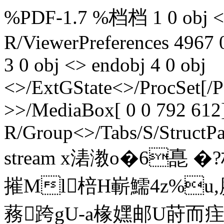
%PDF-1.7 %档档 1 0 obj <>
R/ViewerPreferences 4967 
3 0 obj <> endobj 4 0 obj
<>/ExtGState<>/ProcSet[/
>>/MediaBox[ 0 0 792 612]
R/Group<>/Tabs/S/StructPa
stream x湱漖o�6嗭 �
摧Ml棓H嶄鱬4z%u
蓩跨gU‐a椽嫼邮U莳