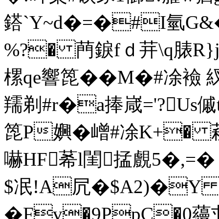
鎝`Y~d�=�#I氫G&�
%?� 菛錑fｄ茾\q脿R}
樏qe響箆��M�#凃襝 
羺剃#r�a捧嵅='?U
箆P嬹�嶒#凃K+� 菞
嚇HF莃l閨掹覻5�,=�
$冺!A凥�$A2)�Y 
�Fv�9PpC�