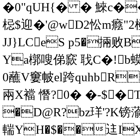
�0"qUH{� � 鯠c��
梞$迎�'@wD2忪m癊"2
JJ}LCeS p5�掚败
Ya槨嗖俤窾 聀C�!b
0蘸V窶帔el跨quhbR
兩X襠 憯?0� �-$�
�D@R?bz珜'?K镑蕍
輲YH�$��迬IX