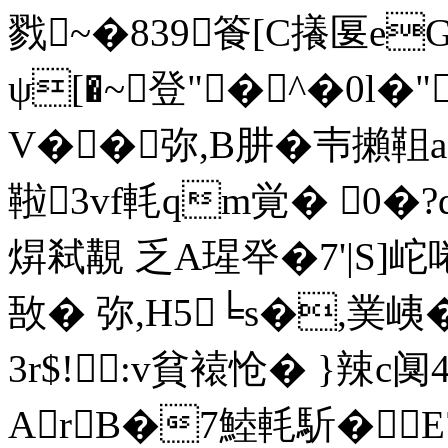
戮~�839╆篒[C攁匽eG
ψ[�~登"�^�0l�
V��弥,B肼�壭攋靻
鞡3vf軞qm覚� 0�
焺弒覯 乏A瑆癷�7'|S]
敔� 弥,H5╘s�,菐峓
3r$!:v貧褤怆� }辣
ArB�7鯥軞馸�