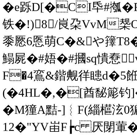
�e跞D[�CI氒#摦�
铁�!)8 /峎朶VvM椝
黍憠6悘萌C�&や籜T8�,
鰨屍�#娪�#摑sq憒憃 
F�4鵉&鍇觍徉瞣d�5餁
(�4HL�,�[酋馝簓钓]�
�M獞A黠 -]︴F(緇
12�"YV峀F┢c 厌閕葷