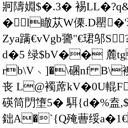
牁隯 婣$�.3� 裼LL�?q
�l瞮苁W傈.D罌�
Zya蹒€vVgb謽"€珺邬S
d�5 绿$bV�� 麓tg
rb\V﹨]�\碅nf B\
丧 L@襡蓆kV�0U輥F
碤筒閁墯5� 駬{d�%盍,
鈯A�`{Q殗蓸绥a�1