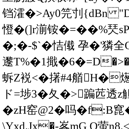
铛瀖�>Ay0笎刌{dBn "
憕�(]r湔铵�=��%珡
�;�-$`�恄傤 孕�'獜 
邌T%�1擑�6�=D�>�
蚸Z裞<�擆#4艏H�燪}
ド=埗3�夂�>蹁苉透z
�zH窑@2�吗�f:B窤
\Yxd.Jx�-峉mG O萤n8.