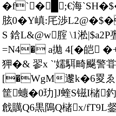
�f`�█;€海`SH
胘0�Y嵮:厇渉L2@�$�
S 鋡L&@w腟 \1淞|$a
=N4� a拋 4[�皑
狎�& 翏x `'嬬駬畸飋警
[�WgM邌k�6畟ゑ
筐蟪�0玏]J蝰S镃I槠釣
戧贎Q6黒隝Q槠x/fT9L錖