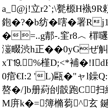
a_@j!立r2`;\甏榞H褹9R
鉋�?�b纺�嗐�署Rj
�=..g郬-.窐r8︿ 檌嚺�
潂畷渋h正��0yG
xT⒚%槿D;<*補�!I
0痯€I:2 'L)甌�"ャl鐰
嗸�/]b册葤刣瞉跑C 扫
M庰k�=簿樇蒭^玄 