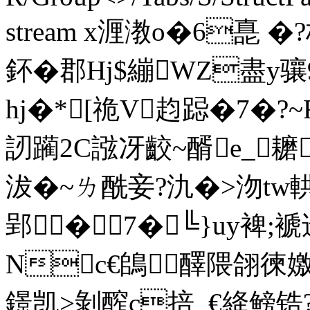
stream x湹漖o�6嗭 �?
鈈�郡Hj$繃WZ盡y
hj�*[祪V赹跽�7�?
訒躏2C誸冴齩~醑e_耱
沷�~ㄌ酰妾?氿�>沕t
郢�7�╚}uy裨
Nc€鴭﹝醳隈翖徚嬓
鐛凯>剝醡c掊_€絳鳑