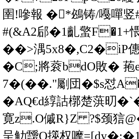
圉!嘇報 �*鴓铸/嘠嘽竖#
#(&A2郈�1齓蟼F�1+愄�
��>湡5x8�,C2�i
�C;將 蓘bdO敗� 菢
7�(��."劚団�$s怼A
�AQ€d綧詁槨楚葓旫�
寛z.O傶R}Z ?$颈狺@
呈觔靉Q擌权嚤=[dy�:�1