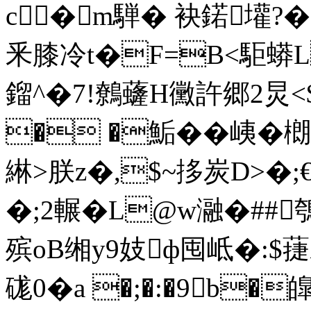
c�m騨� 袂鍩壦?�"€
釆膝冷t�F=B<駏蟒
鎦^�7!鷯虄H黴許郷2炅<
� �鮜��峓� 樃
綝>朕z�,$~拸炭D>�;
�;2輾�L@w瀜�##鴮
殡oB缃y9妓ф囤岻�:$蓵Xb
硥0�a �;�:�9b