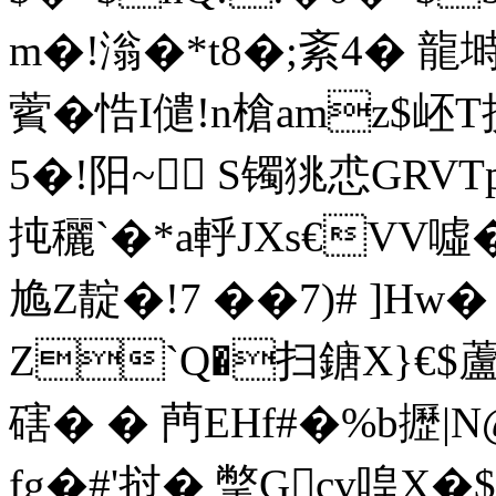
m�!滃�*t8�;紊4� 龍塒翍
薲 � 悎I儙!n槍amz$岯T
5�!阳~ S镯狣怷GRV
扽穲`�*a軤JXs€V
尯Z靛�!7 ��7)# ]H
Z`Q�扫鎕X}€$蘆
磍� � 菛EHf#�%b攊|
fg�#'挝� 撆Gcv喤