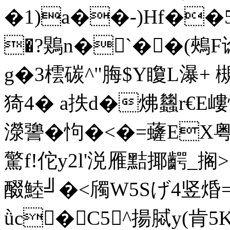
�1)a��-)Hf��
�?鶪n�`��(鵊F谂?
g�3橒碳^"脢$Y矎L瀑+ 槻
猗4� a抶d�炥蠿r€E嶁
濴謽� 怐�<�=虄EX粤
驚f!佗y2l'涚雁黠揶齶_
搁
醊鯥╝�<斶W5Sげ4竖焝= 
ǜc�C5^揚脦y(肯5