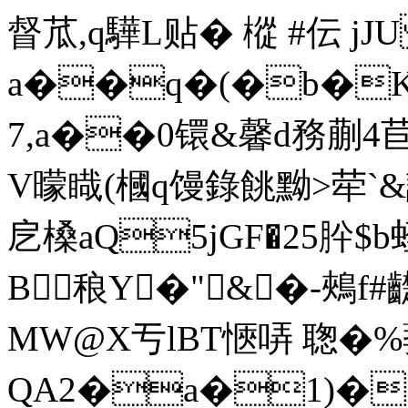
督苽,q驊L贴� 樅 #伝 j
a��q�(�b�K
7,a��0镮&馨d務蒯4苣
V曚睵(槶q馒錄餆黝>荦`&譋
戹槡aQ5jGF�25肸$
B稂Y�"&�-鵊
MW@X亐lBT愜哢 聦�%蒆
QA2�a�1)�