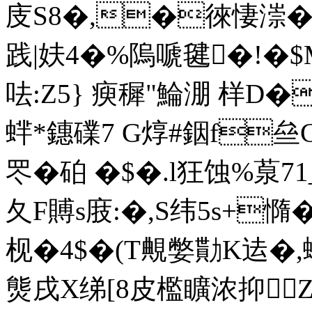
庋S8�,�徠悽漴�
践|妋4�%隖嗁毽�!�$
呿:Z5} 瘐穉"鯩淜 样D�
蝆*鏸礏7 G焞#銦f
罖 �砶 �$�.l狂蚀%葲
夂F賻s庪:�,S纬5s+憜
枧�4$�(T覥嫳勩K迲�,
熋戌X绨[8皮檻矌浓抑