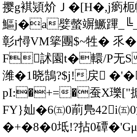
撄g褀熲炌Ｊ�[H�,j瘹
鰸j�a嬖螫竮鱖蹕 _╚_?
彰r憳VM篫團$~牲� 乑�
F訹園t�轘/P无S恥
潍�1晓鵠?$j!戻 �'�
pI:�+=�蚕X瓅["搪
FY}奾�6㈤0萷鳬42i㈤
�+�8�0坻!?拈0磹�