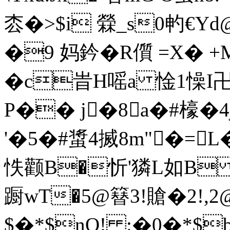
枩�>$i 檾_s0畃€Y
�9 妈鈐�R儨 =X� 
�c旹H嗂a 惍1懆I
P�� j�8a�#檺�
'�5�#螀4搣8m"�=L
怢颧B�忻'獜L如B 
蹰wT�5@簮3!賶�2!,
$�*$nQ! :�0�*$