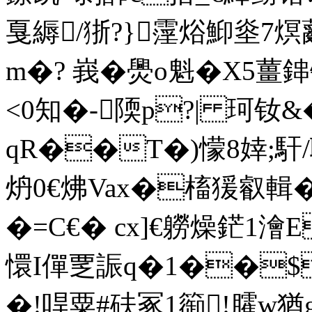
戛縟/狾?}霪焀鮣烾7熐
m�? 峩�爂o魁�X5薑
<0知�-陾p?| 珂钕&
qR��T�)懞8婞;馯
炿0€炥Vax�槒猨叡輯�
�=C€� cx]€軂燥鋩1澮E~
懁I僤覂誫q�1��$
�!哻粟#砆冢1篽!臛w猶