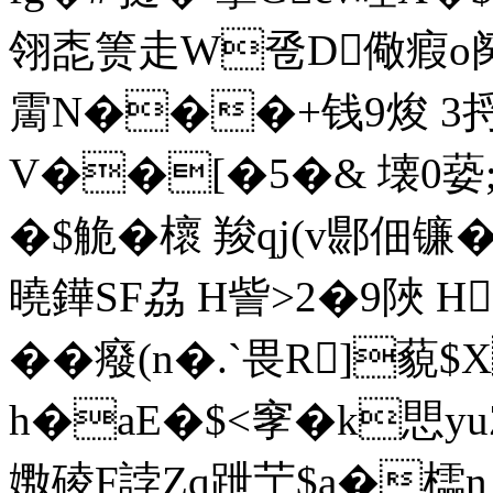
翎唜箦走W卺D儆瘕o阕铽
霌 N���+钱9焌 3捋
V��[�5�& 壊0蒆
�$觤�櫰 羧qj(v郻佃镰�
曉鏵SF劦 H訾>2�9陜 H
��癈(n�.`畏R]藐
h�aE�$<窙�k愳y
嫐碐F誖Zq跇艼$a�櫺n 