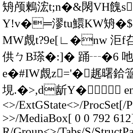
矪颅鶫浤t;n�&閖VH餽s
Y!v�═漻tu鱞KW矪�$
MW覤t?9e[∟�nw 洰f叴
供ㄅB瑹�:]� 踊┄�6 吔
e�#IW覤z='�趘曙鉿簹
垷.�>,d龂Y� endstr
<>/ExtGState<>/ProcSet[/
>>/MediaBox[ 0 0 792 612]
R/Group<>/Tabs/S/StructPa