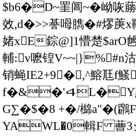
$b6�D~罣阊~�岰咴蕂
效,d�>>諅呣臇�#熮菮x
媎xE錝@]1懵楚$arO乸
輔:v嚒锽V~~|}%#n
销蝇IE2+9�,^鰫尫f鰠
f�&�'４L�Y默"
G∑�$�8 +�/檰a"�(鸊F
YAWL�0輯F 蓸3 